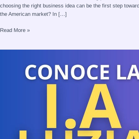
choosing the right business idea can be the first step towa
the American market? In […]
Read More »
LuzIA:
Tu
nuevo
Asistente
Virtual
en
WhatsApp