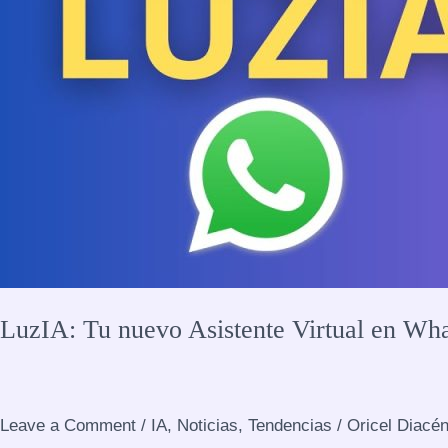
LuzIA: Tu nuevo Asistente Virtual en Wh
Leave a Comment
/
IA
,
Noticias
,
Tendencias
/
Oricel Diacé