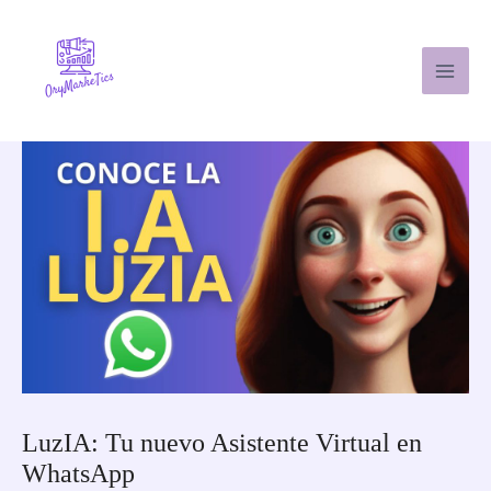
Skip
Post
Main
to
navigation
content
Men
LuzIA: Tu nuevo Asistente Virtual en
WhatsApp